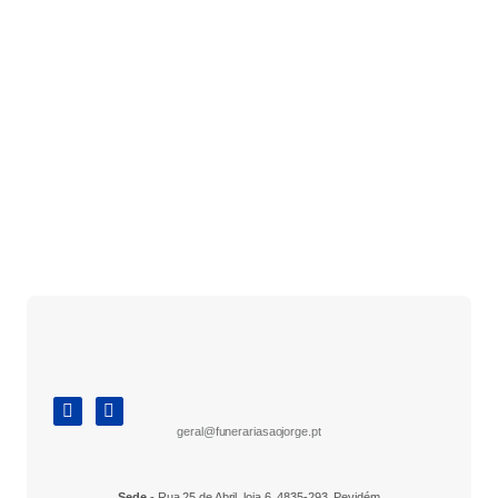
geral@funerariasaojorge.pt
Sede
- Rua 25 de Abril, loja 6, 4835-293, Pevidém